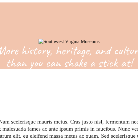
More history, heritage, and cultur
than you can shake a stick at!
 Nam scelerisque mauris metus. Cras justo nisl, fermentum nec 
t malesuada fames ac ante ipsum primis in faucibus. Nunc ves
utrum elit, eu eleifend massa metus ac quam. Sed scelerisque 